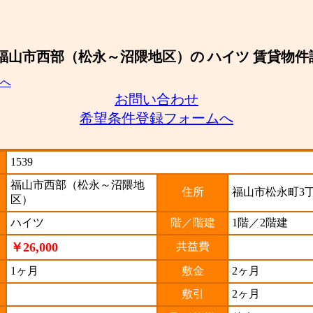
 福山市西部（松永～沼隈地区）の ハイツ 賃貸物件
へ
お問い合わせ
希望条件登録フォームへ
1539
福山市西部（松永～沼隈地
住所
福山市松永町3
区）
ハイツ
階／階建
1階／2階建
￥26,000
共益費
1ヶ月
敷金
2ヶ月
敷引
2ヶ月