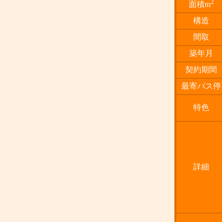
2
面積m
構造
間取
築年月
契約期間
最寄バス停
特色
詳細