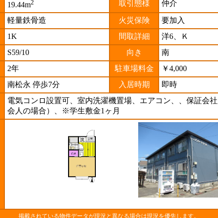
2
取引態様
仲介
19.44m
軽量鉄骨造
火災保険
要加入
1K
間取詳細
洋6、Ｋ
S59/10
向き
南
2年
駐車場料金
￥4,000
南松永 停歩7分
入居時期
即時
電気コンロ設置可、室内洗濯機置場、エアコン、、保証会社
会人の場合）、※学生敷金1ヶ月
掲載されている物件データが現況と異なる場合は現況を優先します。